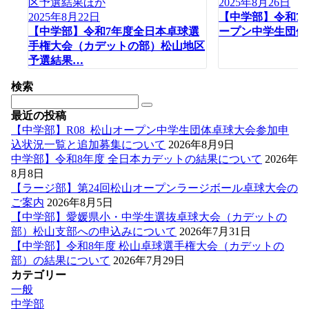
2025年8月26日
2025年8月22日
【中学部】令和7
【中学部】令和7年度全日本卓球選
ープン中学生団体
手権大会（カデットの部）松山地区
予選結果…
検索
最近の投稿
【中学部】R08_松山オープン中学生団体卓球大会参加申
込状況一覧と追加募集について
2026年8月9日
中学部】令和8年度 全日本カデットの結果について
2026年
8月8日
【ラージ部】第24回松山オープンラージボール卓球大会の
ご案内
2026年8月5日
【中学部】愛媛県小・中学生選抜卓球大会（カデットの
部）松山支部への申込みについて
2026年7月31日
【中学部】令和8年度 松山卓球選手権大会（カデットの
部）の結果について
2026年7月29日
カテゴリー
一般
中学部