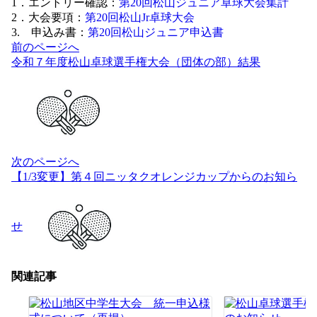
1．エントリー確認：
第20回松山ジュニア卓球大会集計
2．大会要項：
第20回松山Jr卓球大会
3. 申込み書：
第20回松山ジュニア申込書
投
前のページへ
稿
令和７年度松山卓球選手権大会（団体の部）結果
ナ
ビ
ゲ
ー
シ
ョ
次のページへ
ン
【1/3変更】第４回ニッタクオレンジカップからのお知ら
せ
関連記事